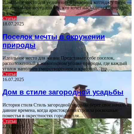
Идеальное место для уединения Шикарный коттедж у озера —
это идеальное место для тех, кто хочет насладиться природой
и уединением.…
Статьи
18.07.2025
Поселок мечты в окружении
природы
Идеальное место для жизни Представьте себе поселок,
расположенный в живописном уголке природы, где каждый
уголок наполнен умиротворением и красотой. Это…
Статьи
16.07.2025
Дом в стиле загородной усадьбы
История стиля Стиль загородной усадьбы берет свое начало в
давние времена, когда аристократия строила роскошные
поместья в окрестностях городов для…
Статьи
22.12.2025