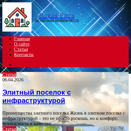
Menu
Новая Рига
Загородная недвижимость
Главная
О сайте
Статьи
Контакты
Search
for
Статьи
06.04.2026
Элитный поселок с
инфраструктурой
Преимущества элитного поселка Жизнь в элитном поселке с
инфраструктурой – это не просто роскошь, но и комфорт,
безопасность и качество…
Статьи