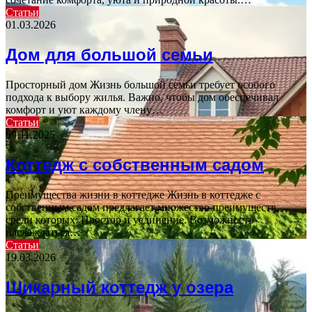
Статьи
01.03.2026
Дом для большой семьи
Просторный дом Жизнь большой семьи требует особого
подхода к выбору жилья. Важно, чтобы дом обеспечивал
комфорт и уют каждому члену…
Статьи
09.11.2025
Коттедж с собственным садом
Преимущества жизни в коттедже Жизнь в коттедже с
собственным садом предлагает множество преимуществ,
среди которых: Простор и уединение. Возможность
наслаждаться…
Статьи
19.03.2026
Шикарный коттедж у озера